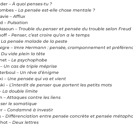
ider –
À quoi penses-tu ?
combes –
La pensée est-elle chose mentale ?
avie –
Afflux
id –
Pulsation
Assoun –
Trouble du penser et pensée du trouble selon Freud
off –
Penser, c’est croire qu’on a le temps
–
La pensée malade de la peste
igre –
Imre Hermann : pensée, cramponnement et préférenc
–
Du vide plein la tête
net –
Le psychophobe
 –
Un cas de triple méprise
terboul –
Un rêve d’énigme
ki –
Une pensée qui va et vient
ski –
L’interdit de penser que portent les petits mots
–
La double limite
on –
Attaques contre les liens
ser le somatique
er –
Condamné à investir
s –
Différenciation entre pensée concrète et pensée métaph
chot –
Deux lettres