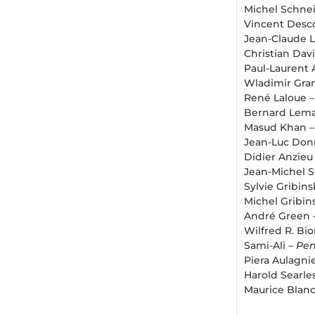
Michel Schne
Vincent Des
Jean-Claude L
Christian Dav
Paul-Laurent 
Wladimir Gran
René Laloue 
Bernard Lema
Masud Khan 
Jean-Luc Don
Didier Anzieu
Jean-Michel S
Sylvie Gribins
Michel Gribin
André Green 
Wilfred R. Bi
Sami-Ali –
Pen
Piera Aulagni
Harold Searle
Maurice Blan