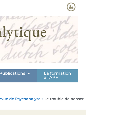
lytique
Publications
La formation
à l’APF
evue de Psychanalyse
»
Le trouble de penser