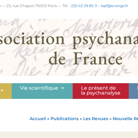
 — 23, rue Chapon 75003 Paris — Tél. :
(0)1 43 29 85 11
–
lapf@orange.fr
sociation psychana
de France
Vie scientifique
Le présent de
la psychanalyse
Accueil
»
Publications
»
Les Revues
»
Nouvelle R