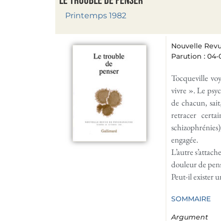
Le trouble de penser
Printemps 1982
Nouvelle Revu
Parution : 04-
Tocqueville voy
vivre ». Le psyc
de chacun, sait
retracer certa
schizophrénies),
engagée.
L’autre s’attach
douleur de pens
Peut-il exister
SOMMAIRE
Argument