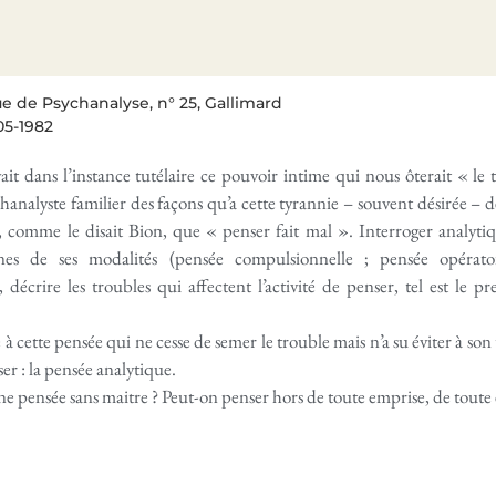
e de Psychanalyse, n° 25, Gallimard
05-1982
ait dans l’instance tutélaire ce pouvoir intime qui nous ôterait « le 
hanalyste familier des façons qu’a cette tyrannie – souvent désirée – d
, comme le disait Bion, que « penser fait mal ». Interroger analyti
ines de ses modalités (pensée compulsionnelle ; pensée opérato
 décrire les troubles qui affectent l’activité de penser, tel est le pr
e à cette pensée qui ne cesse de semer le trouble mais n’a su éviter à son t
er : la pensée analytique.
 une pensée sans maitre ? Peut-on penser hors de toute emprise, de tout