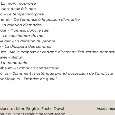
–
La main mauvaise
–
Non, deux fois non
ci –
Le temps incorporé
heret –
De l’emprise à la pulsion d’emprise
–
La relation d’emprise
ider –
Il pense, donc je suis
 –
Le cauchemar du moi
eider –
La dérision du propre
o –
La diaspora des cendres
uez –
Molle emprise et charme discret de l’éducation démocr
avie –
Reflux
–
La monotonie
elbaum –
L’amour à contrecœur
ollas –
Comment l’hystérique prend possession de l’analyste
oz-Siqueira –
Emprise de quoi ?
sidente
:
Mme Brigitte Éoche-Duval
Accès rés
teur du site
:
Frédéric de Mont-Marin