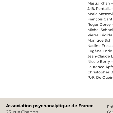
Masud Khan 
J.-B. Pontalis 
Marie Moscovi
François Gant
Roger Dorey 
Michel Schne
Pierre Fédida
Monique Schn
Nadine Fresc
Eugène Enriq
Jean-Claude L
Nicole Berry 
Laurence Apf
Christopher B
P.-F. De Queir
Association psychanalytique de France
Pré
23, rue Chapon
Édi