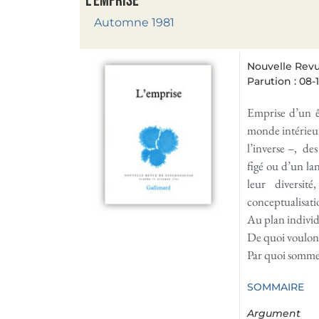
L’emprise
Automne 1981
Nouvelle Revu
Parution : 08-
Emprise d’un ê
monde intérieur 
l’inverse –, des
figé ou d’un la
leur diversit
conceptualisati
Au plan individu
De quoi voulons
Par quoi sommes
SOMMAIRE
Argument