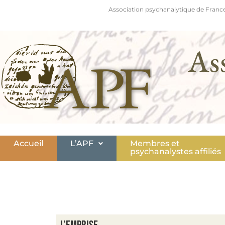
Association psychanalytique de France
As
Accueil
L’APF
Membres et
psychanalystes affiliés