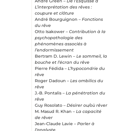
André Green –
De l’Esquisse à
L’interprétation des rêves :
coupure et clôture
André Bourguignon –
Fonctions
du rêve
Otto Isakower –
Contribution à la
psychopathologie des
phénomènes associés à
l’endormissement
Bertram D. Lewin –
Le sommeil, la
bouche et l’écran du rêve
Pierre Fédida –
L’hypocondrie du
rêve
Roger Dadoun –
Les ombilics du
rêve
J.-B. Pontalis –
La pénétration du
rêve
Guy Rosolato –
Désirer ou/où rêver
M. Masud R. Khan –
La capacité
de rêver
Jean-Claude Lavie –
Parler à
l’analyste