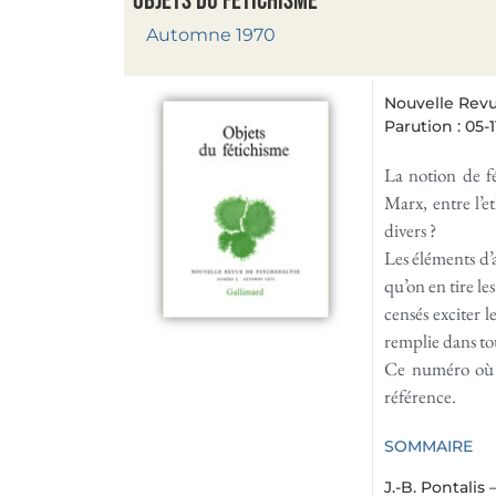
Objets du fétichisme
Automne 1970
Nouvelle Revu
Parution : 05-1
La notion de fé
Marx, entre l’e
divers ?
Les éléments d’
qu’on en tire le
censés exciter l
remplie dans to
Ce numéro où l
référence.
SOMMAIRE
J.-B. Pontalis 