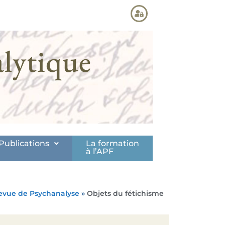
lytique
Publications
La formation
à l’APF
evue de Psychanalyse
»
Objets du fétichisme