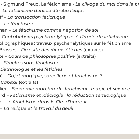
 - Sigmund Freud, Le fétichisme -
Le clivage du moi dans le p
 –
Le fétichisme dont se
dérobe
l’objet
ff –
La transaction fétichique
 –
Le fétichisme
Khan –
Le fétichisme comme négation de soi
–
Contributions psychanalytiques à l’étude du fétichisme
bliographiques : travaux psychanalytiques sur le fétichisme
Brosses –
Du culte des dieux fétiches
(extraits)
te –
Cours de philosophie positive
(extraits)
 –
Fétiches sans fétichisme
–
L’ethnologue et les fétiches
fé –
Objet magique, sorcellerie et fétichisme ?
 Capital
(extraits)
ier –
Économie marchande, fétichisme, magie et science
ard –
Fétichisme et idéologie : la réduction sémiologique
n –
Le fétichisme dans le film d’horreur
 –
La relique et le travail du deuil