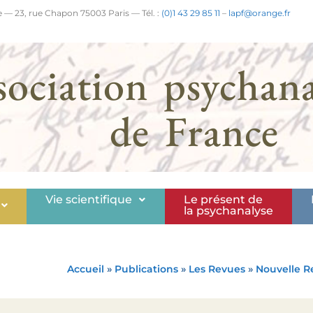
 — 23, rue Chapon 75003 Paris — Tél. :
(0)1 43 29 85 11
–
lapf@orange.fr
sociation psychana
de France
Vie scientifique
Le présent de
la psychanalyse
Accueil
»
Publications
»
Les Revues
»
Nouvelle R