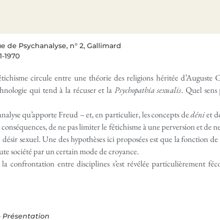
e de Psychanalyse, n° 2, Gallimard
1-1970
tichisme circule entre une théorie des religions héritée d’Auguste 
thnologie qui tend à la récuser et la
Psychopathia sexualis
. Quel sens 
analyse qu’apporte Freud – et, en particulier, les concepts de
déni
et d
s conséquences, de ne pas limiter le fétichisme à une perversion et de ne
e désir sexuel. Une des hypothèses ici proposées est que la fonction de l
ute société par un certain mode de croyance.
a confrontation entre disciplines s’est révélée particulièrement f
–
Présentation