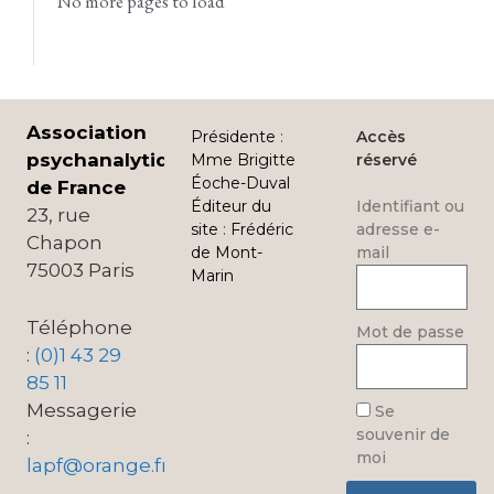
No more pages to load
Association
Présidente
:
Accès
psychanalytique
Mme Brigitte
réservé
Éoche-Duval
de France
Éditeur du
Identifiant ou
23, rue
site
:
Frédéric
adresse e-
Chapon
de Mont-
mail
75003 Paris
Marin
Téléphone
Mot de passe
:
(0)1 43 29
85 11
Messagerie
Se
souvenir de
:
moi
lapf@orange.fr