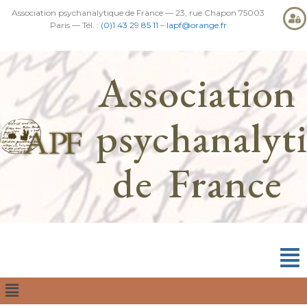
Association psychanalytique de France — 23, rue Chapon 75003
Paris — Tél. :
(0)1 43 29 85 11
–
lapf@orange.fr
Association
psychanalyt
de France