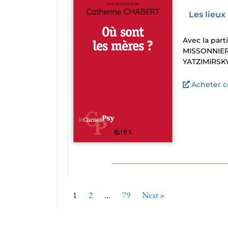
Les lieu
Avec la par
MISSONNIER 
YATZIMIRSK
Acheter ce
1
2
…
79
Next »