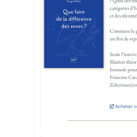
? Quid des thé
catégories d’
et des identit
Comment le psy
un flot de rep
Seule l’interr
filiation théo
boussole pour 
Francine Cara
Zoberman) eng
Acheter ce