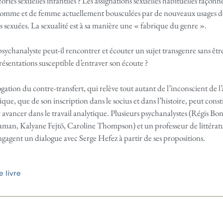
ories sexuelles infantiles ? Les assignations sexuelles habituelles façonn
homme et de femme actuellement bousculées par de nouveaux usages de 
és sexuées. La sexualité est à sa manière une « fabrique du genre ».
chanalyste peut-il rencontrer et écouter un sujet transgenre sans être 
résentations susceptible d’entraver son écoute ?
ogation du contre-transfert, qui relève tout autant de l’inconscient de l’
rique, que de son inscription dans le socius et dans l’histoire, peut cons
avancer dans le travail analytique. Plusieurs psychanalystes (Régis Bo
man, Kalyane Fejtö, Caroline Thompson) et un professeur de littératu
agent un dialogue avec Serge Hefez à partir de ses propositions.
 livre