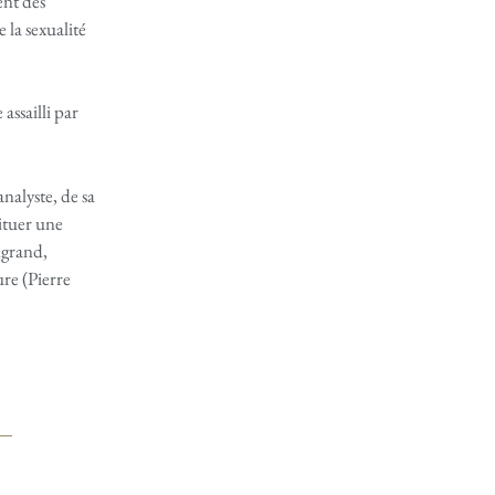
ent des
la sexualité
assailli par
analyste, de sa
tituer une
ngrand,
re (Pierre