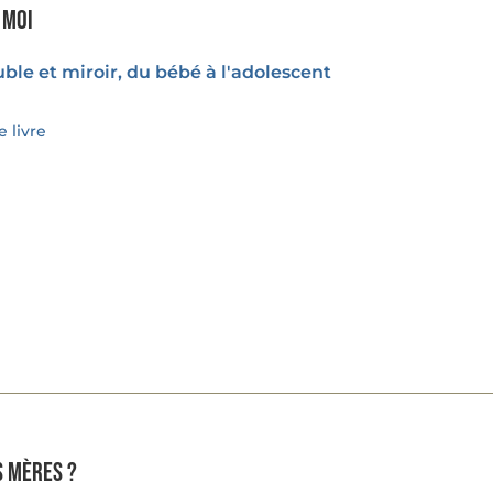
 moi
ble et miroir, du bébé à l'adolescent
 livre
s mères ?