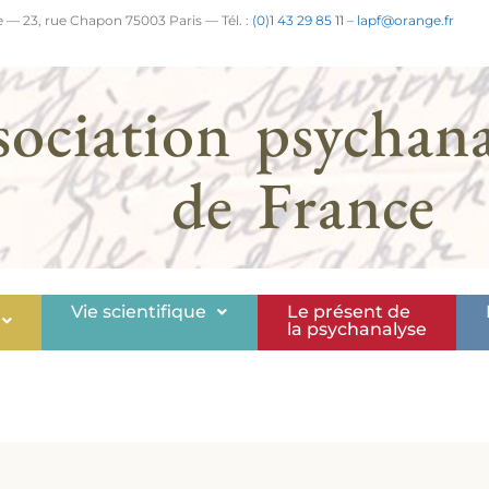
 — 23, rue Chapon 75003 Paris — Tél. :
(0)1 43 29 85 11
–
lapf@orange.fr
sociation psychana
de France
Vie scientifique
Le présent de
la psychanalyse