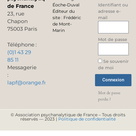
Éoche-Duval
Identifiant ou
de France
Éditeur du
adresse e-
23, rue
site
:
Frédéric
mail
Chapon
de Mont-
75003 Paris
Marin
Mot de passe
Téléphone :
(0)1 43 29
85 11
Se souvenir
Messagerie
de moi
:
Connexion
lapf@orange.fr
Mot de passe
perdu ?
© Association psychanalytique de France – Tous droits
réservés — 2023 |
Politique de confidentialité