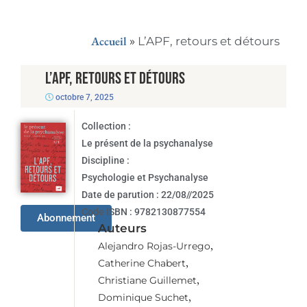
Accueil
»
L’APF, retours et détours
L’APF, retours et détours
octobre 7, 2025
Collection :
Le présent de la psychanalyse
Discipline :
Psychologie et Psychanalyse
Date de parution :
22/08//2025
Code ISBN :
9782130877554
Abonnement
Auteurs
,
Alejandro Rojas-Urrego
,
Catherine Chabert
,
Christiane Guillemet
,
Dominique Suchet