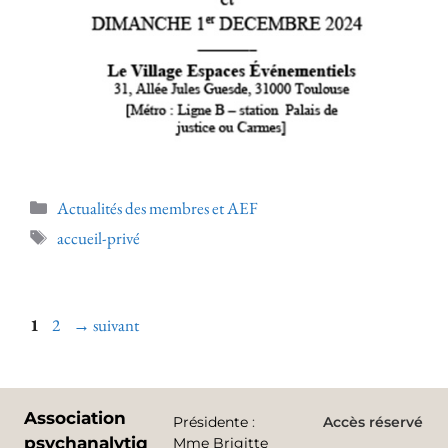
Actualités des membres et AEF
accueil-privé
1
2
→
suivant
Association
Présidente
:
Accès réservé
psychanalytique
Mme Brigitte