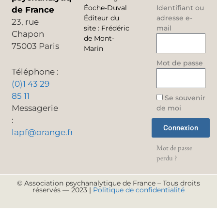
Éoche-Duval
Identifiant ou
de France
Éditeur du
adresse e-
23, rue
site
:
Frédéric
mail
Chapon
de Mont-
75003 Paris
Marin
Mot de passe
Téléphone :
(0)1 43 29
85 11
Se souvenir
Messagerie
de moi
:
Connexion
lapf@orange.fr
Mot de passe
perdu ?
© Association psychanalytique de France – Tous droits
réservés — 2023 |
Politique de confidentialité