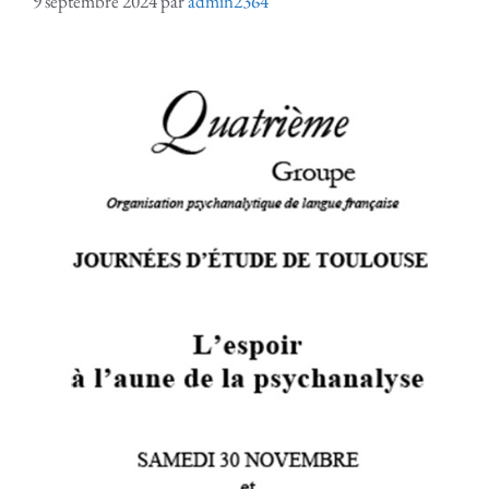
9 septembre 2024
par
admin2364